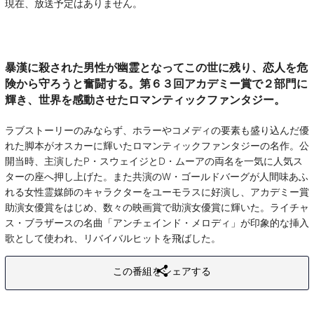
現在、放送予定はありません。
暴漢に殺された男性が幽霊となってこの世に残り、恋人を危
険から守ろうと奮闘する。第６３回アカデミー賞で２部門に
輝き、世界を感動させたロマンティックファンタジー。
ラブストーリーのみならず、ホラーやコメディの要素も盛り込んだ優
れた脚本がオスカーに輝いたロマンティックファンタジーの名作。公
開当時、主演したP・スウェイジとD・ムーアの両名を一気に人気ス
ターの座へ押し上げた。また共演のW・ゴールドバーグが人間味あふ
れる女性霊媒師のキャラクターをユーモラスに好演し、アカデミー賞
助演女優賞をはじめ、数々の映画賞で助演女優賞に輝いた。ライチャ
ス・ブラザースの名曲「アンチェインド・メロディ」が印象的な挿入
歌として使われ、リバイバルヒットを飛ばした。
この番組をシェアする