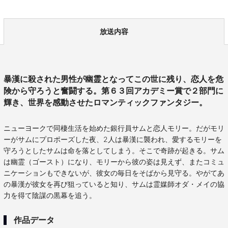
放送内容
暴漢に殺された男性が幽霊となってこの世に残り、恋人を危
険から守ろうと奮闘する。第６３回アカデミー賞で２部門に
輝き、世界を感動させたロマンティックファンタジー。
ニューヨークで同棲生活を始めた銀行員サムと恋人モリー。だがモリ
ーがサムにプロポーズした夜、2人は暴漢に襲われ、愛するモリーを
守ろうとしたサムは命を落としてしまう。そこで奇跡が起きる。サム
は幽霊（ゴースト）になり、モリーから彼の姿は見えず、またコミュ
ニケーションもできないが、彼女の毎日をそばから見守る。やがてあ
の暴漢が彼女を再び狙っていると知り、サムは霊媒師オダ・メイの協
力を得て陰謀の黒幕を追う。
作品データ