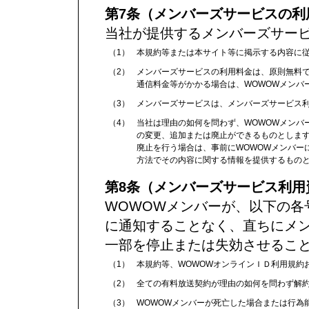
第7条（メンバーズサービスの利
当社が提供するメンバーズサー
（1）
本規約等または本サイト等に掲示する内容に
（2）
メンバーズサービスの利用料金は、原則無料
通信料金等がかかる場合は、WOWOWメンバ
（3）
メンバーズサービスは、メンバーズサービス利
（4）
当社は理由の如何を問わず、WOWOWメンバ
の変更、追加または廃止ができるものとしま
廃止を行う場合は、事前にWOWOWメンバー
方法でその内容に関する情報を提供するもの
第8条（メンバーズサービス利用
WOWOWメンバーが、以下の各
に通知することなく、直ちにメ
一部を停止または失効させるこ
（1）
本規約等、WOWOWオンラインＩＤ利用規約
（2）
全ての有料放送契約が理由の如何を問わず解
（3）
WOWOWメンバーが死亡した場合または行為