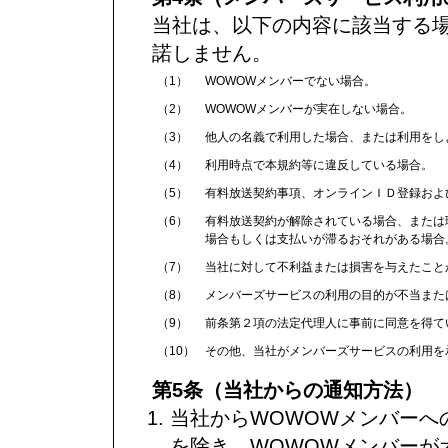
当社は、以下の内容に該当する
諾しません。
（1）
WOWOWメンバーでない場合。
（2）
WOWOWメンバーが実在しない場合。
（3）
他人の名義で利用した場合、または利用をし
（4）
利用時点で本規約等に違反している場合。
（5）
有料放送契約事項、オンラインＩＤ登録およ
（6）
有料放送契約が解除されている場合、または
場合もしくは支払いが滞るおそれがある場合
（7）
当社に対して不利益または損害を与えたこと
（8）
メンバーズサービスの利用の目的が不当また
（9）
前条第２項の法定代理人に事前に同意を得て
（10）
その他、当社がメンバーズサービスの利用を
第5条（当社からの通知方法）
当社からWOWOWメンバーへ
を除き、WOWOWメンバーが