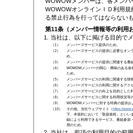
WOWOWメンバーは、各メンバ
WOWOWオンラインＩＤ利用規
る禁止行為を行ってはならない
第11条（メンバー情報等の利用
当社は、以下に掲げる目的で
（1）
メンバーズサービス提供のため。
（2）
メンバーズサービスの提供に必要なオン
め。
（3）
メンバーズサービスの提供に関連する番
（4）
WOWOWメンバーの関心・興味のある
ため。
（5）
メンバーズサービスの利用に関連する情
（6）
メンバーズサービスの利用に関するアク
（7）
メンバーズサービスの向上を目的とした
（8）
メンバーズサービスに関する利用状況等
（9）
WOWOWメンバーに対する特典の提供お
（10）
その他、当社ウェブサイト（
https://www.
下、本規約において「取扱規程」といい
録により利用できるサービス、番組参加
用のため。
当社は、前項の利用目的の範