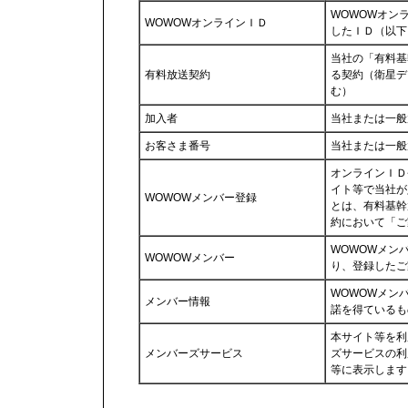
WOWOWオン
WOWOWオンラインＩＤ
したＩＤ（以下
当社の「有料基
有料放送契約
る契約（衛星デ
む）
加入者
当社または一般
お客さま番号
当社または一般
オンラインＩＤ
イト等で当社が
WOWOWメンバー登録
とは、有料基幹
約において「ご
WOWOWメン
WOWOWメンバー
り、登録したご
WOWOWメン
メンバー情報
諾を得ているも
本サイト等を利
メンバーズサービス
ズサービスの利
等に表示します