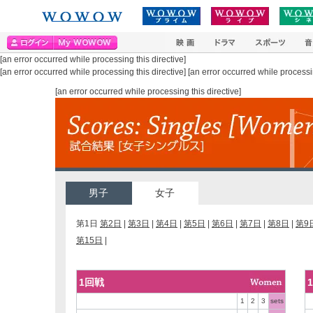
25th
WOWOW繝励Λ繧､繝�
WOWOW繝
WOWOW
譏�逕ｻ
繝峨Λ繝�
繧ｹ
[an error occurred while processing this directive]
[an error occurred while processing this directive] [an error occurred while processin
[an error occurred while processing this directive]
男子
女子
第1日
第2日
|
第3日
|
第4日
|
第5日
|
第6日
|
第7日
|
第8日
|
第9
第15日
|
1回戦
1
2
3
sets