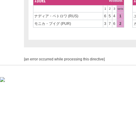
1回戦
1
2
3
sets
ナディア・ペトロワ (RUS)
6
5
4
1
モニカ・プイグ (PUR)
3
7
6
2
[an error occurred while processing this directive]