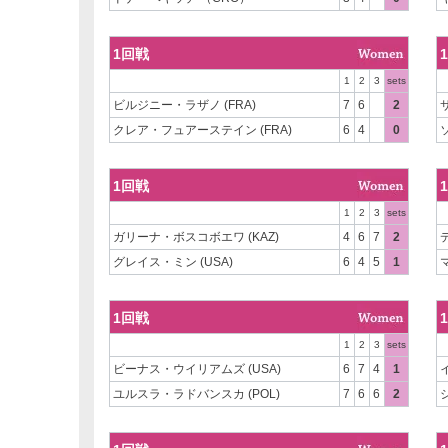
1回戦
1
2
3
sets
ビルジニー・ラザノ (FRA)
7
6
2
クレア・フュアーステイン (FRA)
6
4
0
1回戦
1
2
3
sets
ガリーナ・ボスコボエワ (KAZ)
4
6
7
2
グレイス・ミン (USA)
6
4
5
1
1回戦
1
2
3
sets
ビーナス・ウイリアムズ (USA)
6
7
4
1
ユルスラ・ラドバンスカ (POL)
7
6
6
2