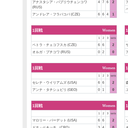
アナスタシア・パブリウチェンコワ
4
7
6
2
(RUS)
アンドレア・フラバコバ (CZE)
6
6
4
1
1回戦
1
2
3
sets
ペトラ・チェコフスカ (CZE)
6
6
2
オルガ・プチコワ (RUS)
0
2
0
1回戦
1
2
3
sets
セレナ・ウイリアムズ (USA)
6
6
2
アンナ・タチシュビリ (GEO)
0
1
0
1回戦
1
2
3
sets
マロリー・バーデット (USA)
6
6
2
ドナ・ベキッチ （CRO）
3
4
0