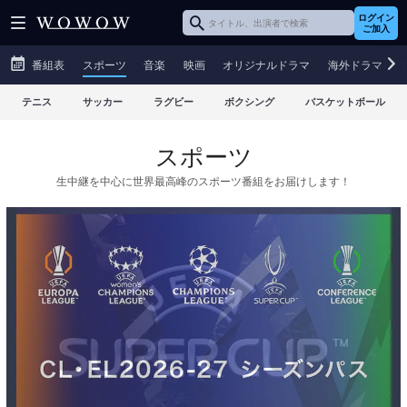
ログイン
ご加入
番組表
スポーツ
音楽
映画
オリジナルドラマ
海外ドラマ
テニス
サッカー
ラグビー
ボクシング
バスケットボール
スポーツ
生中継を中心に世界最高峰のスポーツ番組をお届けします！