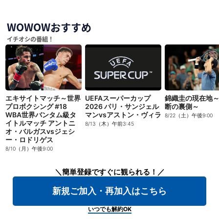
WOWOWおすすめ
イチオシの番組！
エキサイトマッチ～世界
UEFAスーパーカップ
錦織圭の現在地
プロボクシング #18
2026 パリ・サンジェル
断の裏側～
WBA世界バンタム級タ
マンvsアストン・ヴィラ
8/22（土）午後9:00
イトルマッチ アントニ
8/13（木）午前3:45
オ・バルガスvsジェシ
ー・ロドリゲス
8/10（月）午後9:00
＼簡単登録ですぐに観られる！／
新規ご加入・再加入はこちら
いつでも解約OK