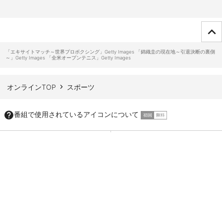
ページTOPへ
「エキサイトマッチ～世界プロボクシング」Getty Images 「錦織圭の現在地～引退決断の裏側
～」Getty Images 「全米オープンテニス」Getty Images
オンラインTOP
スポーツ
番組で使用されているアイコンについて
会社情報
IR情報
採用情報
アナウンサー紹介
情報セキュリティ方針・個人情報保護
サイトマップ
方針
約款・規約一覧
特定商取引法に基づく表示
放送番組のご利用に関するお知らせ
緊急地震速報について