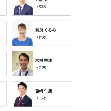
（解説）
奈良 くるみ
（解説）
木村 季康
（実況）
吉崎 仁康
（実況）