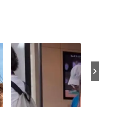
テ
6/2（火）開幕予定「全仏オープンテ
5/24（日）開幕「全仏
ニス」車いす部門 WOWOW が小田
ス」WOWOW が大坂な
凱人、上地結衣にインタビュー!
萌夏にインタビュー!