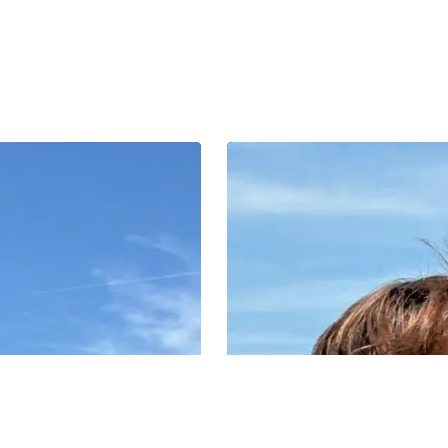
7（火）開幕予定「ウィンブルドン
6/29（月）開幕「ウィンブルドン
ス」車いす部門WOWOW テニ
ニス」WOWOW が大坂なおみら日
ンバサダー・伊達公子が小田凱
本勢4選手にインタビュー!
上地結衣にインタビュー!