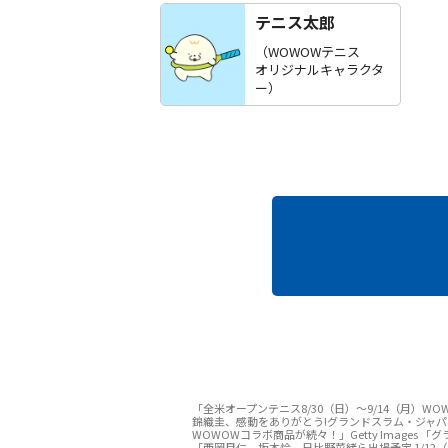
テニス太郎
（WOWOWテニス
オリジナルキャラクタ
ー）
ページTOPへ
「全米オープンテニス8/30（⽇）〜9/14（⽉）WOW
錦織圭、感動をありがとう!グランドスラム・ジャパン
WOWOWコラボ商品が続々！」Getty Images 「
「西岡良仁、坂本怜、日比野菜緒ら出場予定 1/12（月