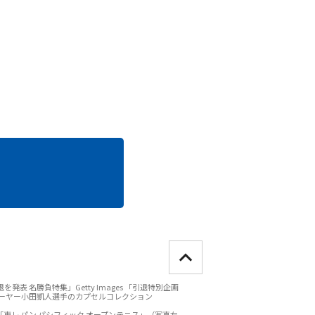
発表 名勝負特集」Getty Images 「引退特別企画
プレーヤー小田凱人選手のカプセルコレクション
s「東レ パン パシフィック オープンテニス」（写真左