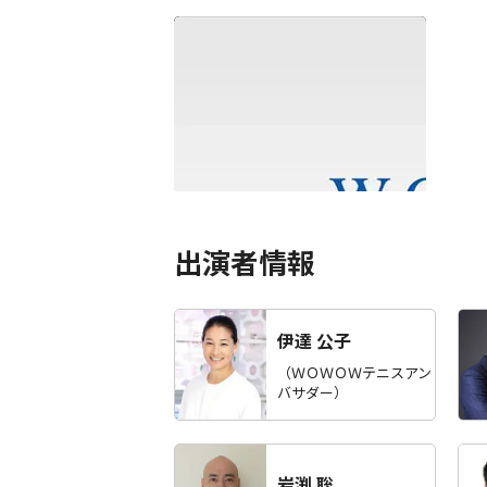
テニスグランドスラム名勝負選
出演者情報
伊達 公子
（ＷＯＷＯＷテニスアン
バサダー）
岩渕 聡