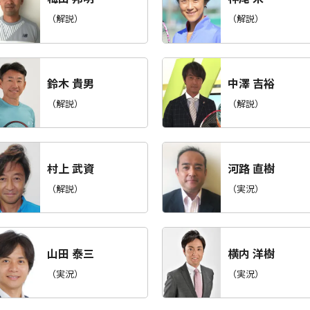
（解説）
（解説）
鈴木 貴男
中澤 吉裕
（解説）
（解説）
村上 武資
河路 直樹
（解説）
（実況）
山田 泰三
横内 洋樹
（実況）
（実況）