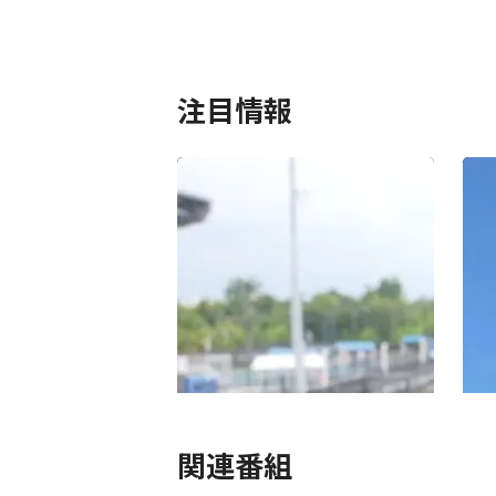
注目情報
現役引退発表 錦織圭に WOWOW が
7/
インタビュー!8/2（日）「錦織圭の
テニ
現在地~引退決断の裏側~」無料放
スア
送・配信!
人、
関連番組