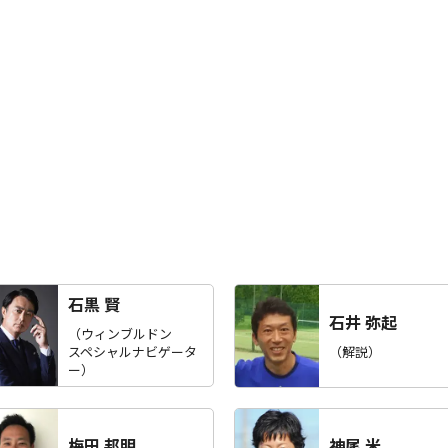
石黒 賢
石井 弥起
（ウィンブルドン
スペシャルナビゲータ
（解説）
ー）
梅田 邦明
神尾 米