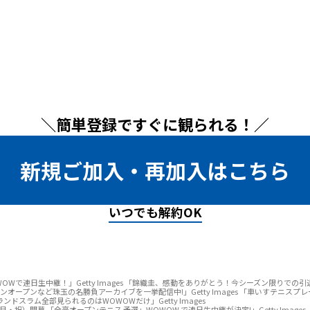
＼簡単登録ですぐに観られる！／
新規ご加入・再加入はこちら
いつでも解約OK
OWで連日生中継！」Getty Images 「錦織圭、感動をありがとう！今シーズン限りでの引退を
オープンなど珠玉の名勝負アーカイブを一挙配信中!」Getty Images 「車いすテニス
グランドスラム全部見られるのはWOWOWだけ」Getty Images
・祝）開幕 「全豪オープンテニス 予選」WOWOW で連日生中継が決定!」Getty Image