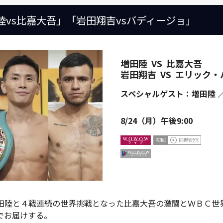
陸vs比嘉大吾」「岩田翔吉vsバディージョ」
増田陸
VS
比嘉大吾
岩田翔吉
VS
エリック・
スペシャルゲスト：増田陸 ／
8/24（月）午後9:00
田陸と４戦連続の世界挑戦となった比嘉大吾の激闘とＷＢＣ世
でお届けする。