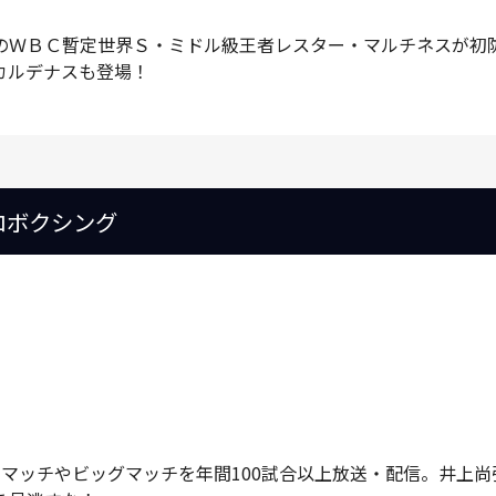
のＷＢＣ暫定世界Ｓ・ミドル級王者レスター・マルチネスが初
カルデナスも登場！
ロボクシング
ルマッチやビッグマッチを年間100試合以上放送・配信。井上