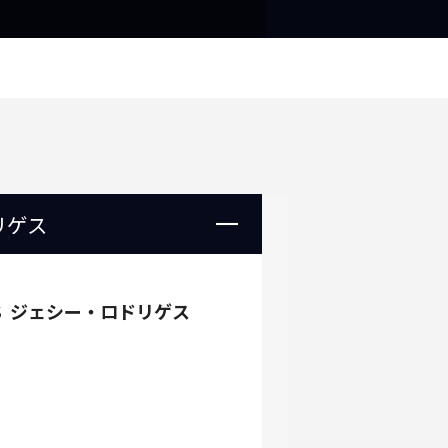
8/
リゲス
S
ジェシー・ロドリゲス