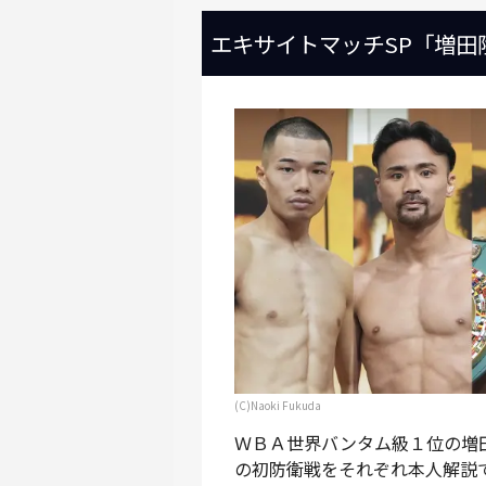
エキサイトマッチSP「増田
(C)Naoki Fukuda
ＷＢＡ世界バンタム級１位の増
の初防衛戦をそれぞれ本人解説