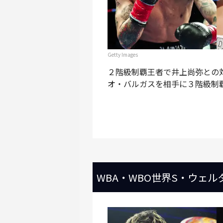
Getty Images
２階級制覇王者で井上尚弥との
オ・バルガスを相手に３階級制
WBA・WBO世界S・ウェ