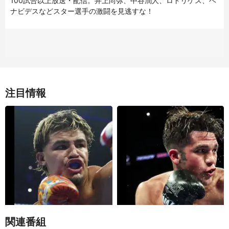
100試合以上放送・配信。井上尚弥、中谷潤人、ロドリゲス、ベ
ナビデスなどスター選手の激闘を見逃すな！
注目情報
WBA、WBO世界スーパー・ウェルタ
WBA世界バンタム級タイトルマッチ
ー級タイトルマッチ ザンダー・ザヤス
アントニオ・バルガス対ジェシー・ロ
対ジャロン・エニス
ドリゲス
関連番組