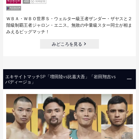
ＷＢＡ・ＷＢＯ世界Ｓ・ウェルター級王者ザンダー・ザヤスと２
階級制覇王者ジャロン・エニス。無敗の中量級スター同士が相ま
みえるビッグマッチ！
みどころを見る
エキサイトマッチSP「増田陸vs比嘉大吾」「岩田翔吉vs
バディージョ」