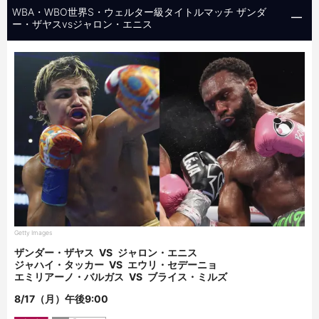
WBA・WBO世界S・ウェルター級タイトルマッチ ザンダ
ー・ザヤスvsジャロン・エニス
Getty Images
ザンダー・ザヤス
VS
ジャロン・エニス
ジャハイ・タッカー
VS
エウリ・セデーニョ
エミリアーノ・バルガス
VS
ブライス・ミルズ
8/17（月）午後9:00