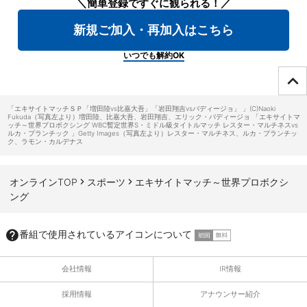
＼簡単登録ですぐに観られる！／
新規ご加入・再加入はこちら
いつでも解約OK
ページTOPへ
「エキサイトマッチＳＰ「増田陸vs比嘉大吾」「岩田翔吉vsバディージョ」 」(C)Naoki
Fukuda（写真左より）増田陸、比嘉大吾、岩田翔吉、エリック・バディージョ 「エキサイトマ
ッチ～世界プロボクシング WBC暫定世界S・ミドル級タイトルマッチ レスター・マルチネスvs
ルカ・プランチック 」Getty Images（写真左より）レスター・マルチネス、ルカ・プランチッ
ク、ラモン・カルデナス
オンラインTOP
スポーツ
エキサイトマッチ～世界プロボクシ
ング
番組で使用されているアイコンについて
会社情報
IR情報
採用情報
アナウンサー紹介