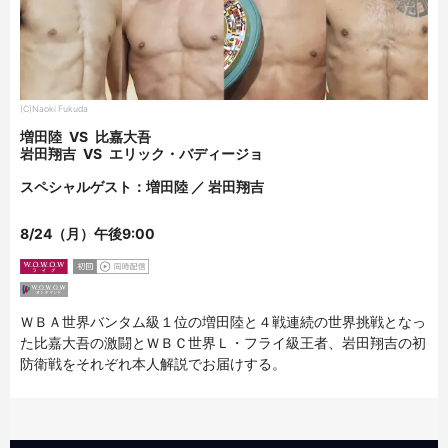
(C)Naoki Fukuda
増田陸
VS
比嘉大吾
岩田翔吉
VS
エリック・バディージョ
スペシャルゲスト：増田陸 ／ 岩田翔吉
8/24（月）午後9:00
ＷＢＡ世界バンタム級１位の増田陸と４戦連続の世界挑戦となっ
た比嘉大吾の激闘とＷＢＣ世界Ｌ・フライ級王者、岩田翔吉の初
防衛戦をそれぞれ本人解説でお届けする。