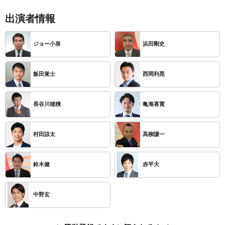
出演者情報
ジョー小泉
浜田剛史
飯田覚士
西岡利晃
長谷川穂積
亀海喜寛
村田諒太
髙柳謙一
鈴木健
赤平大
中野玄