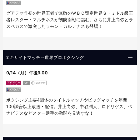
グアテマラ初の世界王者で無敗のＷＢＣ暫定世界Ｓ・ミドル級王
者レスター・マルチネスが初防衛戦に臨む。さらに井上尚弥とラ
スベガスで激突したラモン・カルデナスも登場！
エキサイトマッチ～世界プロボクシング
9/14（月）午後9:00
ボクシング主要4団体のタイトルマッチやビッグマッチを年間
100試合以上放送・配信。井上尚弥、中谷潤人、ロドリゲス、ベ
ナビデスなどスター選手の激闘を見逃すな！