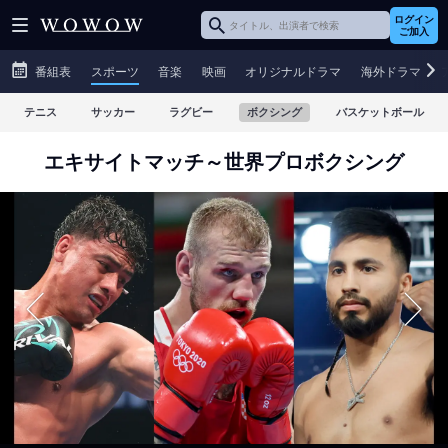
ログイン
ご加入
番組表
スポーツ
音楽
映画
オリジナルドラマ
海外ドラマ
テニス
サッカー
ラグビー
ボクシング
バスケットボール
エキサイトマッチ～世界プロボクシング