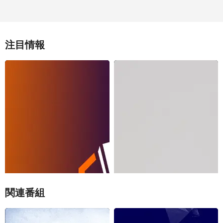
注目情報
「CL・EL 2026-27 シーズンパス」7
独占生中継！サッカー国際親善試合
月16日から新価格12,100円で販売！サ
「RB大宮アルディージャWOMEN vs.
ッカーの熱狂そのまま！次の舞台は、
FCバイエルンWOMEN」元・なでしこ
欧州だ。
ジャパンの鮫島彩と岩渕真奈ダブル解
説での出演が決定！
関連番組