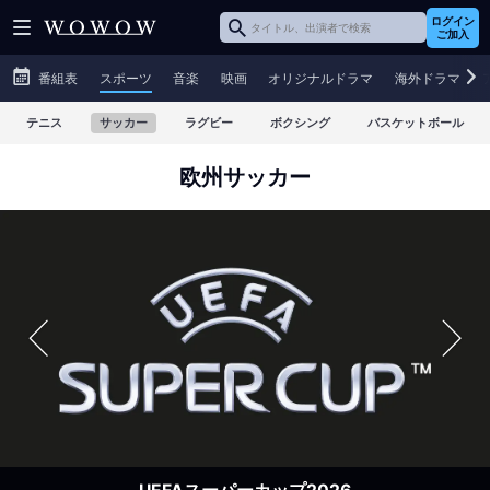
ログイン
ご加入
番組表
スポーツ
音楽
映画
オリジナルドラマ
海外ドラマ
テニス
サッカー
ラグビー
ボクシング
バスケットボール
欧州サッカー