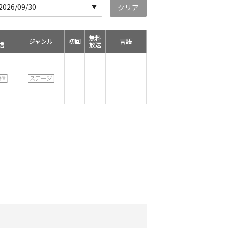
26/09/30
クリア
無料
ジャンル
初回
言語
信
放送