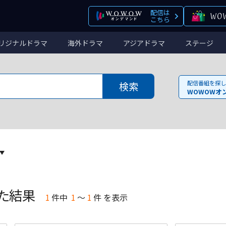
配信は
こちら
リジナルドラマ
海外ドラマ
アジアドラマ
ステージ
配信番組を探し
WOWOWオ
た結果
1
件
中
1
～
1
件 を表示