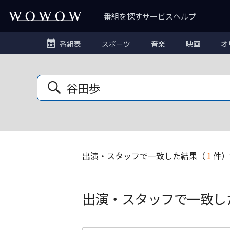
番組を探す
サービス
ヘルプ
番組表
スポーツ
音楽
映画
オ
出演・スタッフ
で一致した結果
（
1
件）
出演・スタッフで一致し