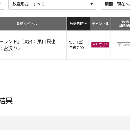
放送形式：
すべて
期間：
現在～20
放送
番組タイトル
放送日時
チャン
ネル
同時配
ーランド」 演出：栗山民也
9/5（土）
：宮沢りえ
午後7:00
結果