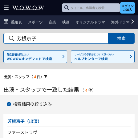
ログイン
ご加入
番組表
スポーツ
音楽
映画
オリジナルドラマ
海外ドラマ
配信番組を探したい
サービスや手続きについて調べたい
WOWOWオンデマンドで検索
ヘルプセンターで検索
出演・スタッフ
（
4
件）
出演・スタッフで一致した結果
（
4
件
）
検索結果の絞り込み
芳根京子（出演）
ファーストラヴ