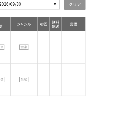
26/09/30
クリア
無料
ジャンル
初回
言語
信
放送