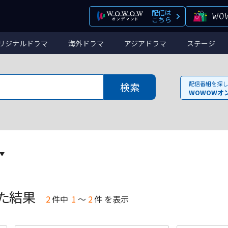
配信は
こちら
リジナルドラマ
海外ドラマ
アジアドラマ
ステージ
配信番組を探し
WOWOWオ
た結果
2
件
中
1
～
2
件 を表示