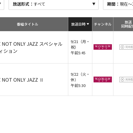
放送形式：
すべて
期間：
現在～20
放送
番組タイトル
放送日時
チャン
ネル
同時配
9/21（月・
Z NOT ONLY JAZZ スペシャル
祝）
ィション
午前5:45
9/22（火・
Z NOT ONLY JAZZ Ⅱ
休）
午前5:30