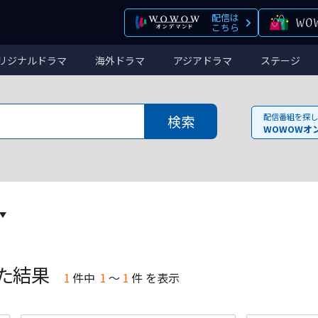
配信は
こちら
リジナルドラマ
海外ドラマ
アジアドラマ
ステージ
配信番組を探し
WOWOWオ
た結果
1
件
中
1
～
1
件 を表示