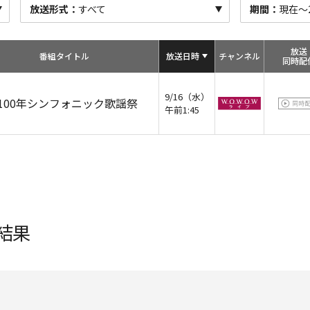
放送形式：
すべて
期間：
現在～20
放送
番組タイトル
放送日時
チャン
ネル
同時配
9/16（水）
100年シンフォニック歌謡祭
午前1:45
結果