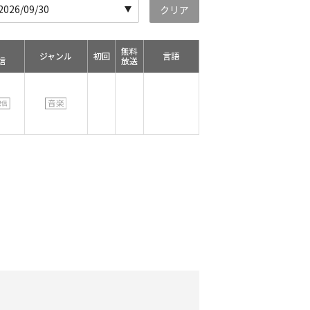
26/09/30
クリア
無料
ジャンル
初回
言語
信
放送