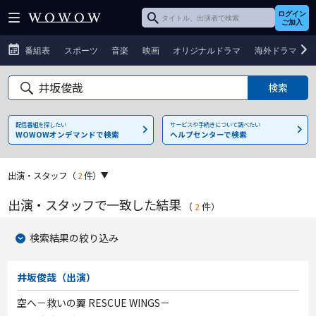
ログイン
ご加入
番組表
スポーツ
音楽
映画
オリジナルドラマ
海外ドラマ
配信番組を探したい
サービスや手続きについて調べたい
WOWOWオンデマンドで検索
ヘルプセンターで検索
出演・スタッフ
（
2
件）
出演・スタッフで一致した結果
（
2
件
）
検索結果の絞り込み
井坂俊哉（出演）
空へ－救いの翼 RESCUE WINGS－