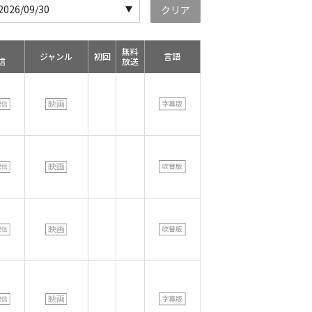
26/09/30
クリア
無料
ジャンル
初回
言語
信
放送