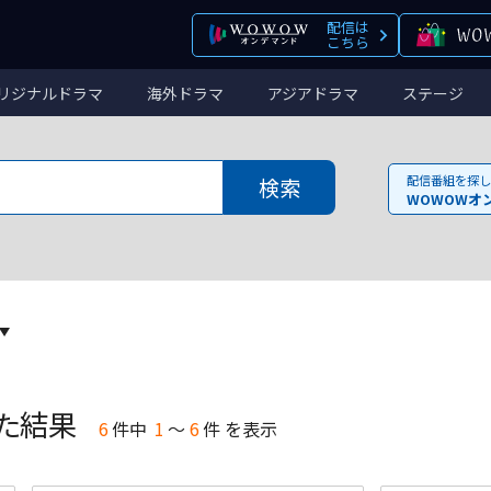
配信は
こちら
リジナルドラマ
海外ドラマ
アジアドラマ
ステージ
配信番組を探し
WOWOWオ
た結果
6
件
中
1
～
6
件 を表示