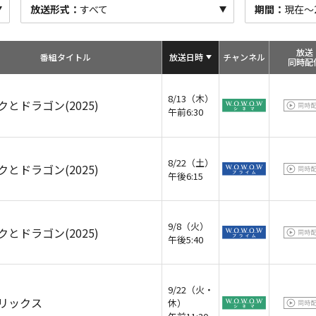
放送形式：
すべて
期間：
現在～20
放送
番組タイトル
放送日時
チャン
ネル
同時配
8/13（木）
クとドラゴン(2025)
午前6:30
8/22（土）
クとドラゴン(2025)
午後6:15
9/8（火）
クとドラゴン(2025)
午後5:40
9/22（火・
リックス
休）