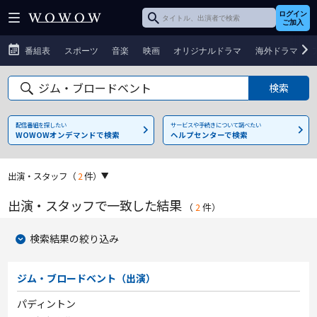
ログイン
ご加入
番組表
スポーツ
音楽
映画
オリジナルドラマ
海外ドラマ
配信番組を探したい
サービスや手続きについて調べたい
WOWOWオンデマンドで検索
ヘルプセンターで検索
出演・スタッフ
（
2
件）
出演・スタッフで一致した結果
（
2
件
）
検索結果の絞り込み
ジム・ブロードベント（出演）
パディントン