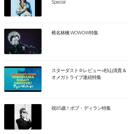
Special
椎名林檎 WOWOW特集
スターダスト☆レビュー×杉山清貴＆
オメガトライブ連続特集
祝85歳！ボブ・ディラン特集