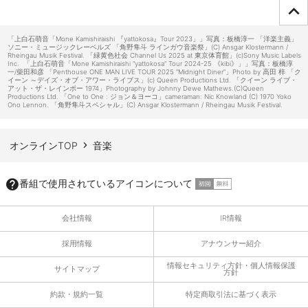
ページTOPへ
「上白石萌音「Mone Kamishiraishi 『yattokosa』Tour 2023」」写真：板橋淳一 「洋楽主義」
ソニー・ミュージックレーベルズ 「角野隼斗 ラインガウ音楽祭」(C) Ansgar Klostermann /
Rheingau Musik Festival. 「緑黄色社会 Channel Us 2025 at 東京体育館」(c)Sony Music Labels
Inc. 「上白石萌音「Mone Kamishiraishi “yattokosa” Tour 2024-25 《kibi》」」写真：板橋淳
一/柴田和彦 「Penthouse ONE MAN LIVE TOUR 2025 “Midnight Diner”」Photo by 高田 梓 「ク
イーン ～デイズ・オブ・アワー・ライブス」(c) Queen Productions Ltd. 「クイーン ライブ・
アット・ザ・レインボー 1974」Photography by Johnny Dewe Mathews.(C)Queen
Productions Ltd. 「One to One : ジョン＆ヨーコ」cameraman: Nic Knowland (C) 1970 Yoko
Ono Lennon. 「角野隼斗スペシャル」(C) Ansgar Klostermann / Rheingau Musik Festival.
オンラインTOP
音楽
番組で使用されているアイコンについて
会社情報
IR情報
採用情報
アナウンサー紹介
情報セキュリティ方針・個人情報保護
サイトマップ
方針
約款・規約一覧
特定商取引法に基づく表示