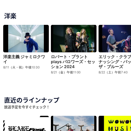
洋楽
洋楽主義 ジャミロクワ
ロバート・プラント
エリック・クラ
イ
plays バロワーズ・セッ
ナッシング・バ
ション 2024
ザ・ブルーズ
8/11（火・祝）午後10:30
8/21（金）午後11:00
8/22（土）午前7:40
直近のラインナップ
放送予定を今すぐチェック！