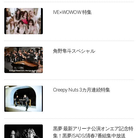
IVE×WOWOW 特集
角野隼斗スペシャル
Creepy Nuts 3カ月連続特集
黒夢 最新アリーナ公演オンエア記念特
集！黒夢/SADS/清春7番組集中放送