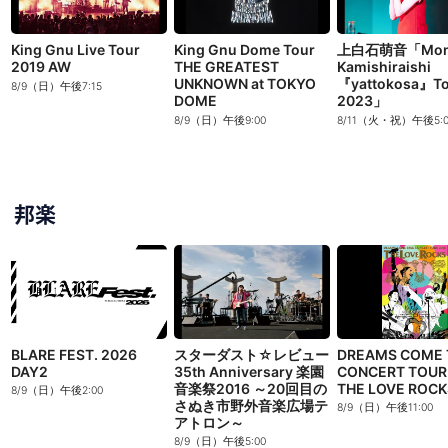
King Gnu Live Tour
King Gnu Dome Tour
上白石萌音「Mon
2019 AW
THE GREATEST
Kamishiraishi
UNKNOWN at TOKYO
『yattokosa』To
8/9（日）午後7:15
DOME
2023」
8/9（日）午後9:00
8/11（火・祝）午後5:0
邦楽
BLARE FEST. 2026
スターダスト☆レビュー
DREAMS COME 
DAY2
35th Anniversary 楽園
CONCERT TOUR
音楽祭2016 ～20回目の
THE LOVE ROCK
8/9（日）午後2:00
さぬき市野外音楽広場テ
8/9（日）午後11:00
アトロン～
8/9（日）午後5:00