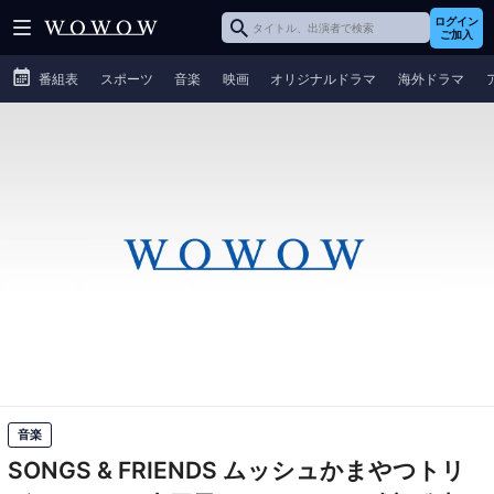
ログイン
ご加入
番組表
スポーツ
音楽
映画
オリジナルドラマ
海外ドラマ
音楽
SONGS & FRIENDS ムッシュかまやつトリ