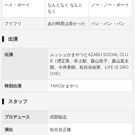
ヘイ・ボーイ
なんとなく なんと
ノー・ノー・ボーイ
なく
フリフリ
あの時君は若かった
バン・バン・バン
出演
出演
ムッシュかまやつとAZABU SOCIAL CLU
B（堺正章、井上順、森山良子、森山直太
朗、今井美樹、松任谷由実、LIFE IS GRO
OVE）
特別出演
TAROかまやつ
スタッフ
プロデュース
武部聡志
演出
松任谷正隆