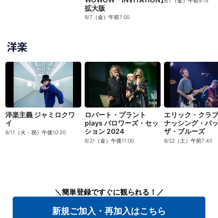
8/7（金）午前9:15
拡大版
8/7（金）午前7:00
洋楽
洋楽主義 ジャミロクワ
ロバート・プラント
エリック・クラ
イ
plays バロワーズ・セッ
ナッシング・バ
ション 2024
ザ・ブルーズ
8/11（火・祝）午後10:30
8/21（金）午後11:00
8/22（土）午前7:40
＼簡単登録ですぐに観られる！／
新規ご加入・再加入はこちら