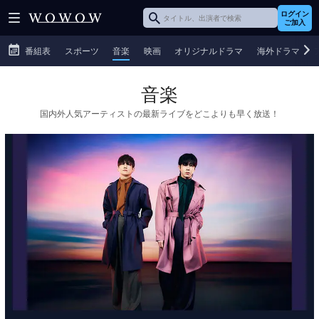
ログイン
ご加入
番組表
スポーツ
音楽
映画
オリジナルドラマ
海外ドラマ
音楽
国内外人気アーティストの最新ライブをどこよりも早く放送！