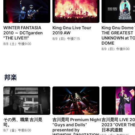
WINTER FANTASIA
King Gnu Live Tour
King Gnu Dome 
2010 ～ DCTgarden
2019 AW
THE GREATEST
"THE LIVE!!!"
UNKNOWN at T
8/9（日）午後7:15
DOME
8/8（土）午後9:00
8/9（日）午後9:00
邦楽
その男、職業 吉川晃
吉川晃司 Premium Night
吉川晃司 LIVE 20
司。
“Guys and Dolls”
2023 “OVER THE 
presented by
日本武道館
8/7（金）午前6:00
WOWOW『INVITATION』