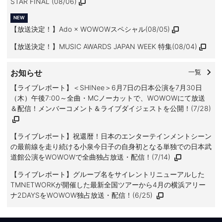
STAR FINAL (08/06)
【放送決定！】Ado × WOWOWスペシャル(08/05)
【放送決定！】MUSIC AWARDS JAPAN WEEK 特集(08/04)
お知らせ
一覧
【ライブレポート】＜SHINee＞6月7日の日本公演を7月30日
（木）午後7:00～全曲・MCノーカットで、WOWOWにて放送
＆配信！メンバーコメント＆ライブダイジェストを公開！(7/28)
【ライブレポート】祝還暦！日本のエンターテインメントシーン
の最前線を走り続ける小泉今日子の自身初となる単独での日本武
道館公演をWOWOWで全曲独占放送・配信！(7/14)
【ライブレポート】グループ名をサイレントリニューアルした
TMNETWORKが開催した最新全国ツアーから4月の横浜アリー
ナ2DAYSをWOWOW独占放送・配信！(6/25)