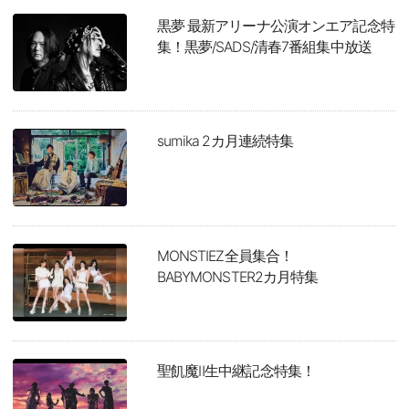
黒夢 最新アリーナ公演オンエア記念特
集！黒夢/SADS/清春7番組集中放送
sumika 2カ月連続特集
MONSTIEZ全員集合！
BABYMONSTER2カ月特集
聖飢魔Ⅱ生中継記念特集！