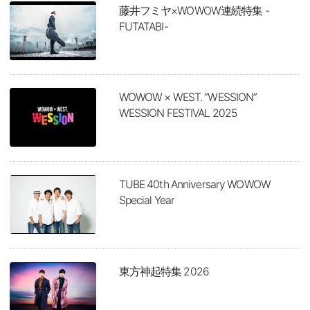
藤井フミヤ×WOWOW連続特集 -
FUTATABI-
WOWOW × WEST. “WESSION”
WESSION FESTIVAL 2025
TUBE 40th Anniversary WOWOW
Special Year
東方神起特集 2026