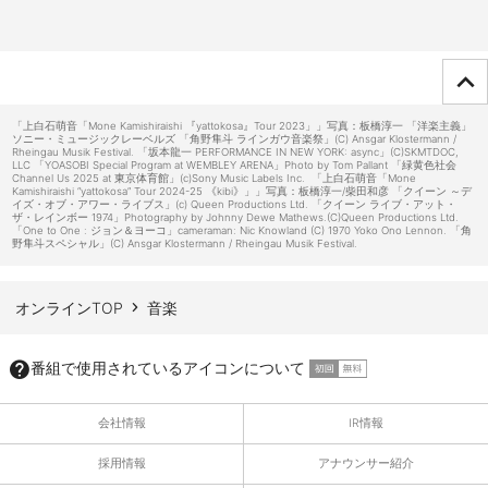
ページTOPへ
「上白石萌音「Mone Kamishiraishi 『yattokosa』Tour 2023」」写真：板橋淳一 「洋楽主義」
ソニー・ミュージックレーベルズ 「角野隼斗 ラインガウ音楽祭」(C) Ansgar Klostermann /
Rheingau Musik Festival. 「坂本龍一 PERFORMANCE IN NEW YORK: async」(C)SKMTDOC,
LLC 「YOASOBI Special Program at WEMBLEY ARENA」Photo by Tom Pallant 「緑黄色社会
Channel Us 2025 at 東京体育館」(c)Sony Music Labels Inc. 「上白石萌音「Mone
Kamishiraishi “yattokosa” Tour 2024-25 《kibi》」」写真：板橋淳一/柴田和彦 「クイーン ～デ
イズ・オブ・アワー・ライブス」(c) Queen Productions Ltd. 「クイーン ライブ・アット・
ザ・レインボー 1974」Photography by Johnny Dewe Mathews.(C)Queen Productions Ltd.
「One to One : ジョン＆ヨーコ」cameraman: Nic Knowland (C) 1970 Yoko Ono Lennon. 「角
野隼斗スペシャル」(C) Ansgar Klostermann / Rheingau Musik Festival.
オンラインTOP
音楽
番組で使用されているアイコンについて
会社情報
IR情報
採用情報
アナウンサー紹介