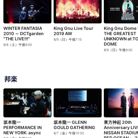
WINTER FANTASIA
King Gnu Live Tour
King Gnu Dome 
2010 ～ DCTgarden
2019 AW
THE GREATEST
"THE LIVE!!!"
UNKNOWN at T
8/9（日）午後7:15
DOME
8/8（土）午後9:00
8/9（日）午後9:00
邦楽
坂本龍一
坂本龍一 GLENN
東方神起 20th
PERFORMANCE IN
GOULD GATHERING
Anniversary LIV
NEW YORK: async
NISSAN STADIU
8/7（金）午後10:30
RED OCEAN～