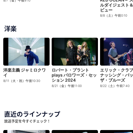
8/7（金）午後9:10
ルダイジェスト
ビュー
8/8（土）午前0:10
洋楽
洋楽主義 ジャミロクワ
ロバート・プラント
エリック・クラ
イ
plays バロワーズ・セッ
ナッシング・バ
ション 2024
ザ・ブルーズ
8/11（火・祝）午後10:30
8/21（金）午後11:00
8/22（土）午前7:40
直近のラインナップ
放送予定を今すぐチェック！