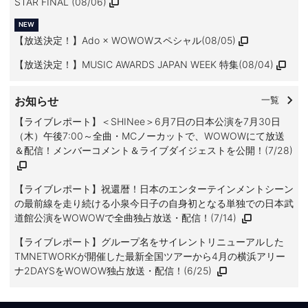
STAR FINAL (08/06)
【放送決定！】Ado × WOWOWスペシャル(08/05)
【放送決定！】MUSIC AWARDS JAPAN WEEK 特集(08/04)
お知らせ
一覧
【ライブレポート】＜SHINee＞6月7日の日本公演を7月30日
（木）午後7:00～全曲・MCノーカットで、WOWOWにて放送
＆配信！メンバーコメント＆ライブダイジェストを公開！(7/28)
【ライブレポート】祝還暦！日本のエンターテインメントシーン
の最前線を走り続ける小泉今日子の自身初となる単独での日本武
道館公演をWOWOWで全曲独占放送・配信！(7/14)
【ライブレポート】グループ名をサイレントリニューアルした
TMNETWORKが開催した最新全国ツアーから4月の横浜アリー
ナ2DAYSをWOWOW独占放送・配信！(6/25)