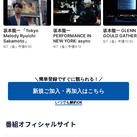
坂本龍一 「Tokyo
坂本龍一
坂本龍一 GLENN
Melody Ryuichi
PERFORMANCE IN
GOULD GATHER
Sakamoto」
NEW YORK: async
8/7（金）午後10:30
8/7（金）午後8:00
8/7（金）午後9:10
＼簡単登録ですぐに観られる！／
新規ご加入・再加入はこちら
いつでも解約OK
番組オフィシャルサイト