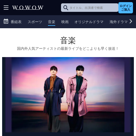
ログイン
ご加入
番組表
スポーツ
音楽
映画
オリジナルドラマ
海外ドラマ
音楽
国内外人気アーティストの最新ライブをどこよりも早く放送！