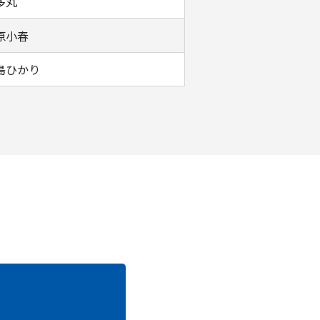
多丸
原小春
島ひかり