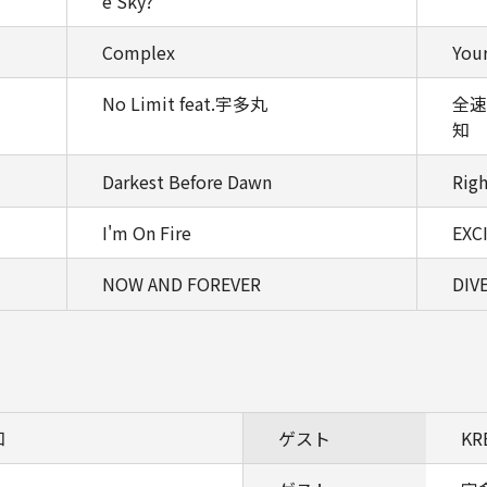
e Sky?
Complex
Your
No Limit feat.宇多丸
全速
知
Darkest Before Dawn
Rig
I'm On Fire
EXC
NOW AND FOREVER
DIVE
知
ゲスト
KR