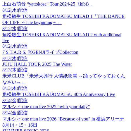
上白石萌音 “yattokosa” Tour 2024-25《kibi》
8/12(水)配信
角松敏生 TOSHIKI KADOMATSU MILAD 1「THE DANCE
OF LIFE ～The beginning～」
8/12(水)配信
角松敏生 TOSHIKI KADOMATSU MILAD 2 with additional
live
8/12(水)配信
7 S.T.A.R.S. 光GENJIライブCollection
8/13(木)配信
JUJU HALL TOUR 2025 The Water
8/13(木)配信
米米CLUB「米米大興行 人情紙吹雪 ～踊ってやっておくん
なさい～」
8/13(木)配信
角松敏生 TOSHIKI KADOMATSU 40th Anniversary Live
8/14(金)配信
マルシィ one man live 2025 “with your daily”
8/14(金)配信
マルシィ one man live 2026 "Because of you" in 横浜アリーナ
8月14・15・16日
SUMMER SONIC 2026