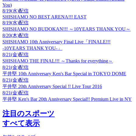
You)
8/19(水)配信
SHISHAMO NO BEST ARENA!!! EAST
8/19(水)配信
SHISHAMO NO BUDOKAN!!! ～10YEARS THANK YOU～
8/20(木)配信
SHISHAMO 10th Anniversary Final Live「FINALE!!!
-10YEARS THANK YOU-」
8/21(金)配信
SHISHAMO THE FINAL!!! ～Thanks for everything～
8/21(金)配信
平井堅 10th Anniversary Ken's Bar Special in TOKYO DOME
8/21(金)配信
平井堅 20th Anniversary Special !! Live Tour 2016
8/21(金)配信
平井堅 Ken's Bar 20th Anniversary Special!! Premium Live in NY
注目のスポーツ
すべて表示