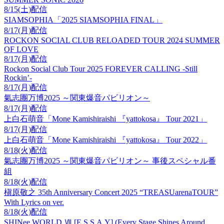
8/15(土)配信
SIAMSOPHIA「2025 SIAMSOPHIA FINAL」
8/17(月)配信
ROCKON SOCIAL CLUB RELOADED TOUR 2024 SUMMER
OF LOVE
8/17(月)配信
Rockon Social Club Tour 2025 FOREVER CALLING -Still
Rockin’-
8/17(月)配信
氣志團万博2025 ～関東爆音パビリオン～
8/17(月)配信
上白石萌音「Mone Kamishiraishi 『yattokosa』 Tour 2021」
8/17(月)配信
上白石萌音「Mone Kamishiraishi 『yattokosa』 Tour 2022」
8/18(火)配信
氣志團万博2025 ～関東爆音パビリオン～ 事後スペシャル番
組
8/18(火)配信
槇原敬之 35th Anniversary Concert 2025 “TREASUarenaTOUR”
With Lyrics on ver.
8/18(火)配信
SHINee WORLD Ⅶ [E.S.S.A.Y] (Every Stage Shines Around