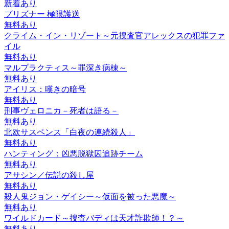
新着あり
プリズナー 極限護送
無料あり
クライム・イン・リゾート～元捜査官アレックスの犯罪ファ
イル
無料あり
マルプラクティス～罪深き病棟～
無料あり
アイリス：嘆きの暗号
無料あり
刑事ヴェロニカ－死者は語る－
無料あり
北欧サスペンス「白夜の連続殺人」
無料あり
ハンティング：凶悪脱獄囚追跡チーム
無料あり
アサシン／伝説の殺し屋
無料あり
殺人鬼ジョン・ゲイシー～仮面を被った悪魔～
無料あり
ワイルドカード～捜査バディは天才詐欺師！？～
無料あり