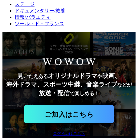
ステージ
ドキュメンタリー/教養
情報/バラエティ
ツール・ド・フランス
見
オリジナルドラマ
映画、
ごたえある
や
海外ドラマ、スポーツ中継、音楽ライブ
などが
放送・配信
で楽しめる！
ご加入はこちら
ログインはこちら