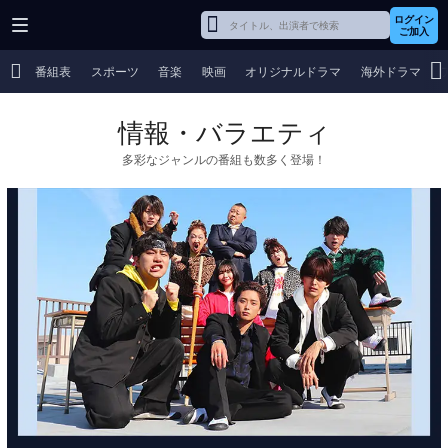
ログイン
ご加入
番組表
スポーツ
音楽
映画
オリジナルドラマ
海外ドラマ
情報・バラエティ
多彩なジャンルの番組も数多く登場！