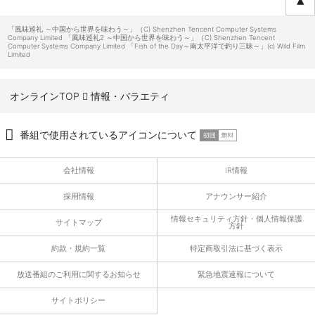
ページTOPへ
「風味巡礼 ～中国から世界を味わう～」（C) Shenzhen Tencent Computer Systems
Company Limited 「風味巡礼2 ～中国から世界を味わう～」（C) Shenzhen Tencent
Computer Systems Company Limited 「Fish of the Day～南太平洋で釣り三昧～」(c) Wild Film
Limited
オンラインTOP
情報・バラエティ
番組で使用されているアイコンについて
会社情報
IR情報
採用情報
アナウンサー紹介
情報セキュリティ方針・個人情報保護
サイトマップ
方針
約款・規約一覧
特定商取引法に基づく表示
放送番組のご利用に関するお知らせ
緊急地震速報について
サイトポリシー