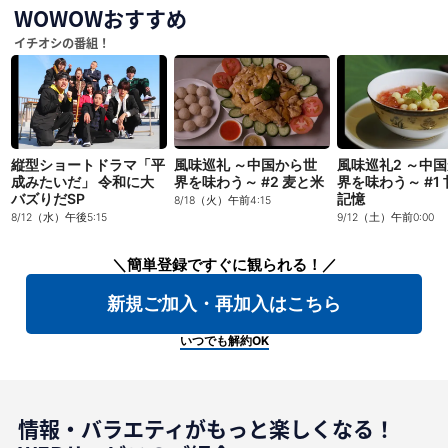
WOWOWおすすめ
イチオシの番組！
縦型ショートドラマ「平
風味巡礼 ～中国から世
風味巡礼2 ～中
成みたいだ」 令和に大
界を味わう～ #2 麦と米
界を味わう～ #1
バズりだSP
記憶
8/18（火）午前4:15
8/12（水）午後5:15
9/12（土）午前0:00
＼簡単登録ですぐに観られる！／
新規ご加入・再加入はこちら
いつでも解約OK
情報・バラエティがもっと楽しくなる！