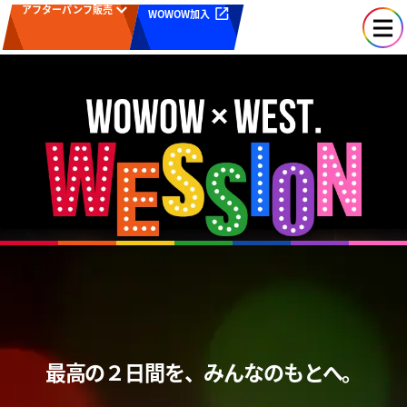
アフターパンフ販売
WOWOW加入
最⾼の２⽇間を、みんなのもとへ。