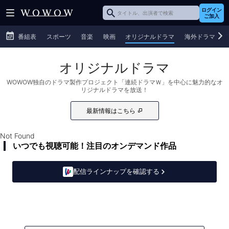
ログイン
ご加入
番組表
スポーツ
音楽
映画
オリジナルドラマ
海外ドラマ
オリジナルドラマ
WOWOW独自のドラマ製作プロジェクト「連続ドラマＷ」を中心に魅力的なオ
リジナルドラマを放送！
最新情報はこちら
Not Found
いつでも視聴可能！注目のオンデマンド作品
配信ラインナップを確認する