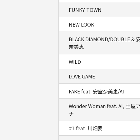
FUNKY TOWN
NEW LOOK
BLACK DIAMOND/DOUBLE & 
奈美恵
WILD
LOVE GAME
FAKE feat. 安室奈美恵/AI
Wonder Woman feat. AI, 土屋
ナ
#1 feat. 川畑要