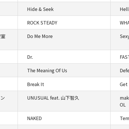
Hide & Seek
Hel
ROCK STEADY
WHA
安室
Do Me More
Sexy
Dr.
FAS
The Meaning Of Us
Def
Break It
Get 
アン
UNUSUAL feat. 山下智久
mak
OL
NAKED
Tem