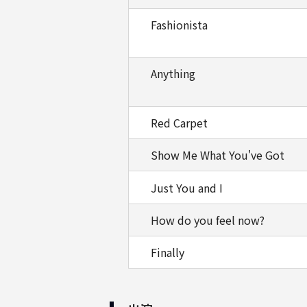
Fashionista
Anything
Red Carpet
Show Me What You've Got
Just You and I
How do you feel now?
Finally