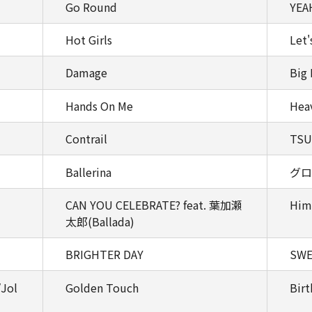
Go Round
YEA
Hot Girls
Let'
Damage
Big 
Hands On Me
Hea
Contrail
TSU
Ballerina
グロ
CAN YOU CELEBRATE? feat. 葉加瀬
Him
太郎(Ballada)
BRIGHTER DAY
SWE
Jol
Golden Touch
Birt