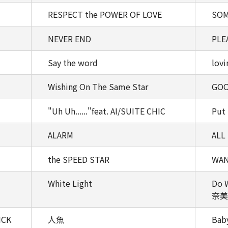
RESPECT the POWER OF LOVE
SOM
NEVER END
PLE
Say the word
lov
Wishing On The Same Star
GOO
"Uh Uh......"feat. AI/SUITE CHIC
Put
ALARM
ALL
the SPEED STAR
WAN
White Light
Do W
奈美恵
ICK
人魚
Baby