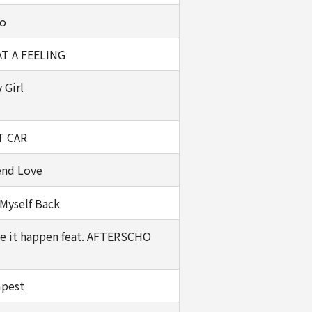
lo
T A FEELING
 Girl
T CAR
end Love
Myself Back
e it happen feat. AFTERSCHO
pest