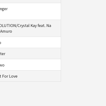
nger
LUTION/Crystal Kay feat. Na
 Amuro
o
ter
Two
t For Love