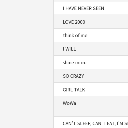
I HAVE NEVER SEEN
LOVE 2000
think of me
I WILL
shine more
SO CRAZY
GIRL TALK
WoWa
CAN'T SLEEP, CAN'T EAT, I'M S