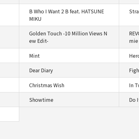
B Who I Want 2 B feat. HATSUNE
Stra
MIKU
Golden Touch -10 Million Views N
REVO
ew Edit-
mie
Mint
Her
Dear Diary
Figh
Christmas Wish
In 
Showtime
Do I