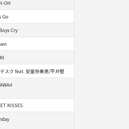
H-OH
s Go
Boys Cry
ven
KI
テスク feat. 安室奈美恵/平井堅
AWArI
ET KISSES
hday