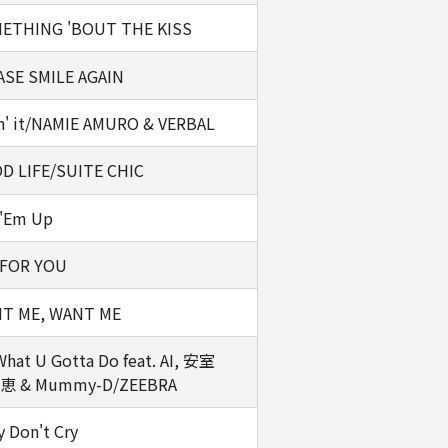
ETHING 'BOUT THE KISS
ASE SMILE AGAIN
in' it/NAMIE AMURO & VERBAL
D LIFE/SUITE CHIC
 'Em Up
 FOR YOU
T ME, WANT ME
hat U Gotta Do feat. AI, 安室
 & Mummy-D/ZEEBRA
 Don't Cry