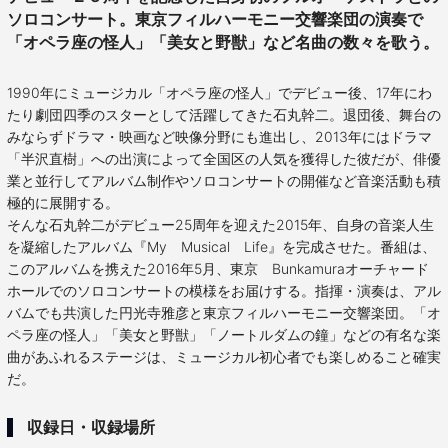
ソロコンサート。東京フィルハーモニー交響楽団の演奏で
「オペラ座の怪人」「美女と野獣」など名曲の数々を歌う。
1990年にミュージカル「オペラ座の怪人」でデビュー後、17年にわ
たり劇団四季のスターとして活躍してきた石丸幹二。退団後、舞台の
みならずドラマ・映画など映像分野にも進出し、2013年にはドラマ
「半沢直樹」への出演によって全国区の人気を獲得した彼だが、俳優
業と並行してアルバム制作やソロコンサートの開催など音楽活動も積
極的に展開する。
そんな石丸幹二がデビュー25周年を迎えた2015年、自身の音楽人生
を凝縮したアルバム『My Musical Life』を完成させた。番組は、
このアルバムを携えた2016年5月、東京 Bunkamuraオーチャード
ホールでのソロコンサートの模様をお届けする。指揮・演奏は、アル
バムでも共演した円光寺雅彦と東京フィルハーモニー交響楽団。「オ
ペラ座の怪人」「美女と野獣」「ノートルダムの鐘」などの有名な楽
曲があふれるステージは、ミュージカル初心者でも楽しめること確実
だ。
収録日・収録場所