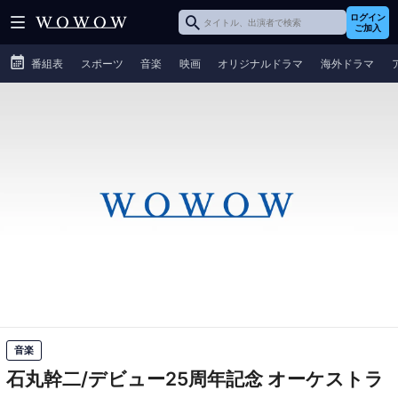
ログイン
ご加入
番組表
スポーツ
音楽
映画
オリジナルドラマ
海外ドラマ
音楽
石丸幹二/デビュー25周年記念 オーケストラ