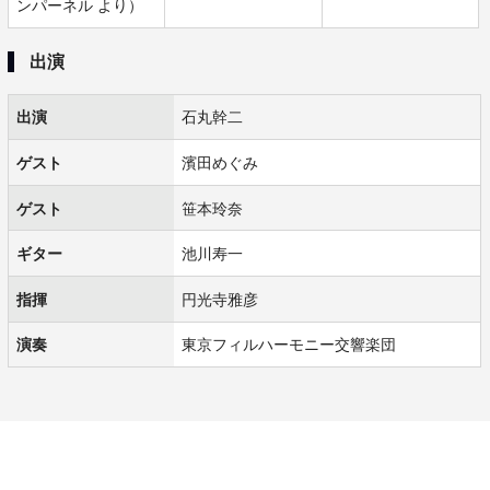
ンパーネル より）
出演
出演
石丸幹二
ゲスト
濱田めぐみ
ゲスト
笹本玲奈
ギター
池川寿一
指揮
円光寺雅彦
演奏
東京フィルハーモニー交響楽団