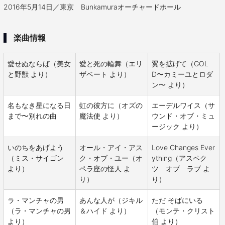
2016年5月14日／東京 Bunkamuraオーチャードホール
楽曲情報
愛せぬならば（美女
愛と死の輪舞（エリ
翼を拡げて（GOL
と野獣 より）
ザベート より）
D〜カミーユとロダ
ン〜 より）
名もなき星になる日
虹の彼方に（オズの
エーデルワイス（サ
まで〜別れの曲
魔法使 より）
ウンド・オブ・ミュ
ージック より）
いのちをあげよう
オール・アイ・アス
Love Changes Ever
（ミス・サイゴン
ク・オブ・ユー（オ
ything（アスペク
より）
ペラ座の怪人 よ
ツ オブ ラブ よ
り）
り）
ラ・マンチャの男
あんな人が（ジキル
ただ そばにいる
（ラ・マンチャの男
＆ハイド より）
（モンテ・クリスト
より）
伯 より）