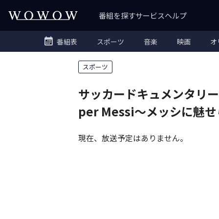
番組を探す
サービス
ヘルプ
番組表
スポーツ
音楽
映画
オ
スポーツ
サッカードキュメンタリー『M
per Messi〜メッシに魅
現在、放送予定はありません。