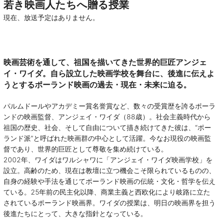
若き映画人たちへ贈る授業
現在、放送予定はありません。
映画芸術を通して、祖国を描いてきた世界的巨匠アンジェ
イ・ワイダ。自ら設立した映画学校を舞台に、後進に伝えよ
うとするポーランド映画の過去・現在・未来に迫る。
パルムドールやアカデミー賞名誉賞など、数々の受賞歴を誇るポーラ
ンドの映画監督、アンジェイ・ワイダ（88歳）。社会主義時代から
祖国の歴史、社会、そして自由について描き続けてきた彼は、“ポー
ランド派”と呼ばれた映画群の中心として活躍。今なお現役の映画監
督であり、世界的巨匠として尊敬を集め続けている。
2002年、ワイダはワルシャワに「アンジェイ・ワイダ映画学校」を
設立。高齢のため、現在は教壇に立つ機会こそ限られているものの、
自身の経験や手法を通じてポーランド映画の伝統・文化・哲学を伝え
ている。25年前の民主化以降、商業主義と西欧化により岐路に立た
されているポーランド映画界。ワイダの授業は、明日の映画界を担う
後進たちにとって、大きな指針となっている。