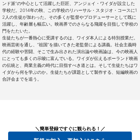
ンド派”の中心として活躍した巨匠、アンジェイ・ワイダが設立した
学校だ。2014年の秋、この学校のリハーサル・スタジオ・コースに1
2人の生徒が加わった。その多くが監督やプロデューサーとして既に
活躍し、年齢層も幅広い。映画界でのさらなる飛躍を目指して学校の
門をたたいた。
生徒たちが一番熱心に受講するのは、ワイダ本人による特別授業だ。
映画芸術を通し、“祖国”を描いてきた老監督による講義。社会主義時
代の経験や苦闘、そこで生み出された演出論や映画論は、今の映画人
にとっても多くの示唆に富んでいる。ワイダが伝えるポーランド映画
の伝統と、商業主義の時代に目指すべき道とは。そして生徒たちはワ
イダから何を学ぶのか。生徒たちが課題として製作する、短編映画の
合評会までを追う。
＼簡単登録ですぐに観られる！／