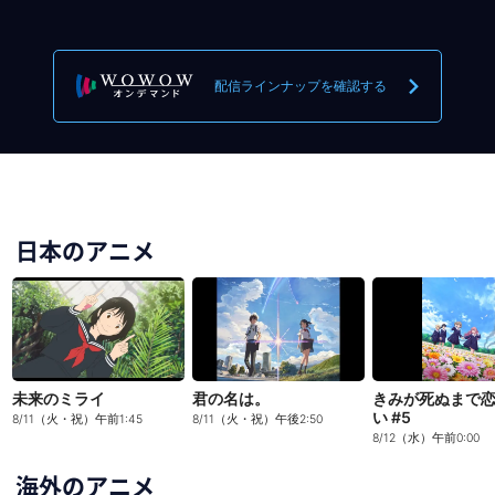
配信ラインナップを確認する
日本のアニメ
未来のミライ
君の名は。
きみが死ぬまで
い #5
8/11（火・祝）午前1:45
8/11（火・祝）午後2:50
8/12（水）午前0:00
海外のアニメ