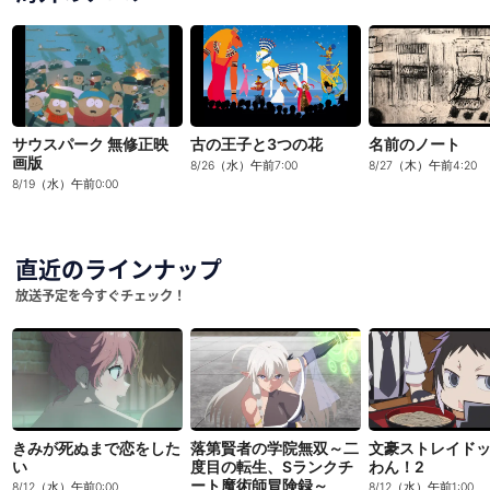
サウスパーク 無修正映
古の王子と3つの花
名前のノート
画版
8/26（水）午前7:00
8/27（木）午前4:20
8/19（水）午前0:00
直近のラインナップ
放送予定を今すぐチェック！
きみが死ぬまで恋をした
落第賢者の学院無双～二
文豪ストレイド
い
度目の転生、Sランクチ
わん！2
ート魔術師冒険録～
8/12（水）午前0:00
8/12（水）午前1:00