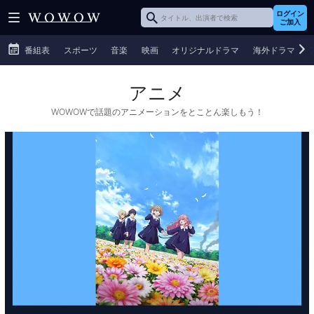
ログイン
ご加入
番組表
スポーツ
音楽
映画
オリジナルドラマ
海外ドラマ
アニメ
WOWOWで話題のアニメーションをとことん楽しもう！