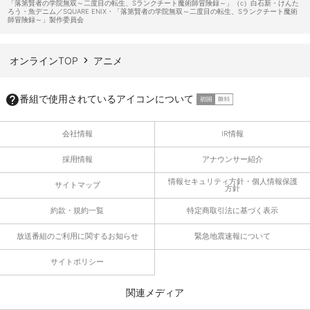
「落第賢者の学院無双～二度目の転生、Sランクチート魔術師冒険録～」（c）白石新・けんた
ろう・魚デニム／SQUARE ENIX・「落第賢者の学院無双～二度目の転生、Sランクチート魔術
師冒険録～」製作委員会
オンラインTOP
アニメ
番組で使用されているアイコンについて
会社情報
IR情報
採用情報
アナウンサー紹介
情報セキュリティ方針・個人情報保護
サイトマップ
方針
約款・規約一覧
特定商取引法に基づく表示
放送番組のご利用に関するお知らせ
緊急地震速報について
サイトポリシー
関連メディア