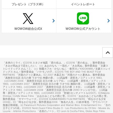
プレゼント（プラスW）
イベントレポート
WOWOW総合公式X
WOWOW公式アカウント
ページTOPへ
「未来のミライ」(C)2018 スタジオ地図 「君の名は。」(C)2016「君の名は。」製作委員会
「きみが死ぬまで恋をしたい」（c）あおのなち・一迅社／「きみ死ぬ」製作委員会 「文豪ス
トレイドッグス わん！2」（c）朝霧カフカ・かないねこ・春河35／KADOKAWA／文豪ストレイ
ドッグス わん！製作委員会 「バケモノの子」(C)2015 THE BOY AND THE BEAST FILM
PARTNERS 「河童のクゥと夏休み」(C) 2007 木暮正夫/「河童のクゥと夏休み」製作委員会
「真救世主伝説 北斗の拳 ラオウ伝 殉愛の章」（c)武論尊・原哲夫／コアミックス 1983,
（c)COAMIX 2006 「真救世主伝説 北斗の拳 ユリア伝」（c)武論尊・原哲夫／コアミックス
1983,（c)COAMIX 2007 「真救世主伝説 北斗の拳 ラオウ伝 激闘の章」（c)武論尊・原哲夫／コ
アミックス 1983,（c)COAMIX 2007 「真救世主伝説 北斗の拳 トキ伝」（c)武論尊・原哲夫／コ
アミックス 1983,（c)COAMIX 2008 「真救世主伝説 北斗の拳 ZERO ケンシロウ伝」（c)武論
尊・原哲夫／コアミックス 1983,（c)COAMIX 2008 「秒速5センチメートル(2007)」(C)Makoto
Shinkai / CoMix Wave Films 「おおかみこどもの雨と雪」(C)2012「おおかみこどもの雨と雪」
製作委員会 「サマーウォーズ」(C)2009 SUMMERWARS FILM PARTNERS 「時をかける少女
(2006)」(C)「時をかける少女」製作委員会2006 「無名の人生」(C)鈴木竜也 「サウスパーク
無修正映画版」(c) Paramount Pictures Corporation and Warner Bros. Entertainment Inc. 「古の
王子と3つの花」(C)2022 Nord-Ouest Films-Studio O - Les Productions du Ch'timi - Musée du
Louvre - Artémis Productions 「名前のノート」(C) Leon & Cociña Films, Globo Rojo Films.